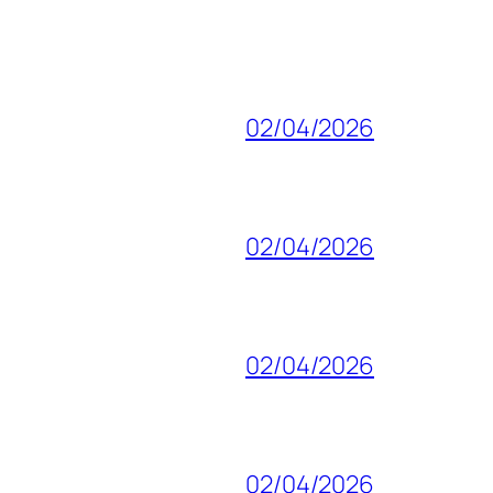
02/04/2026
02/04/2026
02/04/2026
02/04/2026