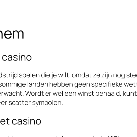
chem
t casino
trijd spelen die je wilt, omdat ze zijn nog ste
, sommige landen hebben geen specifieke wette
erwacht. Wordt er wel een winst behaald, kunt
eer scatter symbolen.
het casino