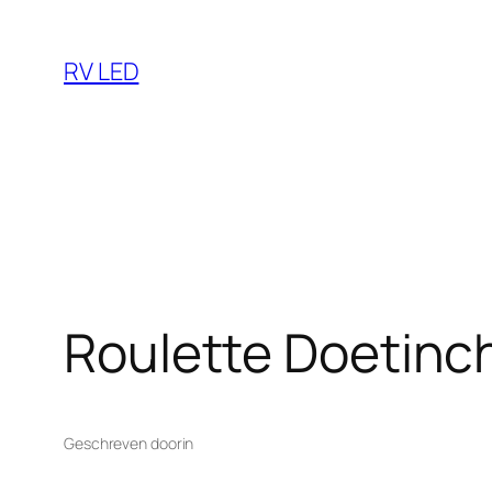
Ga
naar
RV LED
de
inhoud
Roulette Doetin
Geschreven door
in