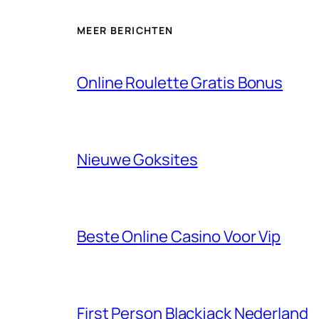
MEER BERICHTEN
Online Roulette Gratis Bonus
Nieuwe Goksites
Beste Online Casino Voor Vip
First Person Blackjack Nederland