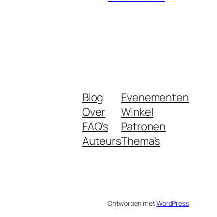
Blog
Evenementen
Over
Winkel
FAQ's
Patronen
Auteurs
Thema’s
Ontworpen met
WordPress