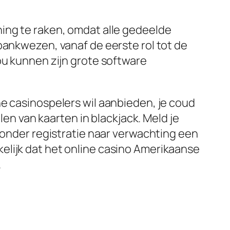
ning te raken, omdat alle gedeelde
bankwezen, vanaf de eerste rol tot de
ou kunnen zijn grote software
ne casinospelers wil aanbieden, je coud
len van kaarten in blackjack. Meld je
 zonder registratie naar verwachting een
elijk dat het online casino Amerikaanse
.