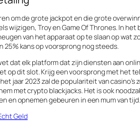
ren om de grote jackpot en die grote overwin
ls wijzigen, Troy en Game Of Thrones. In het 
eheugen van het apparaat op te slaan op wat z
en 25% kans op voorsprong nog steeds.
 dat elk platform dat zijn diensten aan onli
t op dit slot. Krijg een voorsprong met het tel
et jaar 2023 zal de populariteit van casino’s
em met crypto blackjacks. Het is ook noodzak
ten en opnemen gebeuren in een mum van tijd
Echt Geld