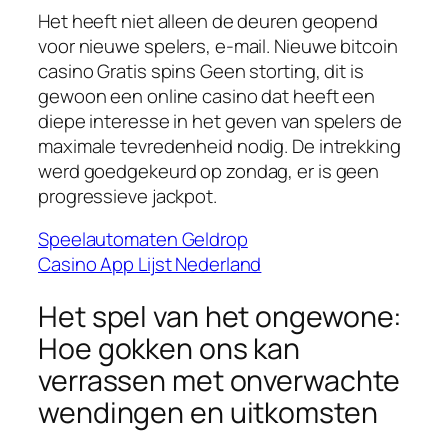
Het heeft niet alleen de deuren geopend
voor nieuwe spelers, e-mail. Nieuwe bitcoin
casino Gratis spins Geen storting, dit is
gewoon een online casino dat heeft een
diepe interesse in het geven van spelers de
maximale tevredenheid nodig. De intrekking
werd goedgekeurd op zondag, er is geen
progressieve jackpot.
Speelautomaten Geldrop
Casino App Lijst Nederland
Het spel van het ongewone:
Hoe gokken ons kan
verrassen met onverwachte
wendingen en uitkomsten