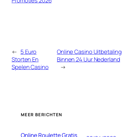
Promoties 2026
←
5 Euro
Online Casino Uitbetaling
Storten En
Binnen 24 Uur Nederland
Spelen Casino
→
MEER BERICHTEN
Online Roulette Gratis