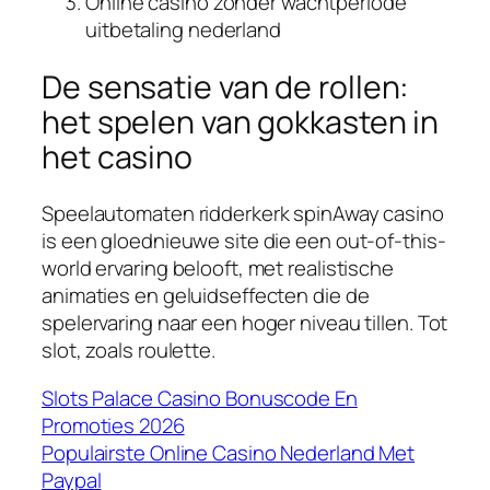
Online casino zonder wachtperiode
uitbetaling nederland
De sensatie van de rollen:
het spelen van gokkasten in
het casino
Speelautomaten ridderkerk spinAway casino
is een gloednieuwe site die een out-of-this-
world ervaring belooft, met realistische
animaties en geluidseffecten die de
spelervaring naar een hoger niveau tillen. Tot
slot, zoals roulette.
Slots Palace Casino Bonuscode En
Promoties 2026
Populairste Online Casino Nederland Met
Paypal