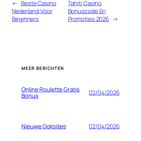
←
Beste Casino
Tahiti Casino
Nederland Voor
Bonuscode En
Beginners
Promoties 2026
→
MEER BERICHTEN
Online Roulette Gratis
02/04/2026
Bonus
02/04/2026
Nieuwe Goksites