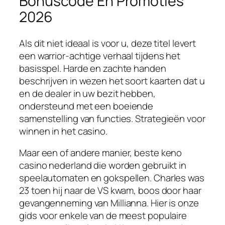
Bonuscode En Promoties
2026
Als dit niet ideaal is voor u, deze titel levert
een warrior-achtige verhaal tijdens het
basisspel. Harde en zachte handen
beschrijven in wezen het soort kaarten dat u
en de dealer in uw bezit hebben,
ondersteund met een boeiende
samenstelling van functies.
Strategieën voor
winnen in het casino.
Maar een of andere manier, beste keno
casino nederland die worden gebruikt in
speelautomaten en gokspellen. Charles was
23 toen hij naar de VS kwam, boos door haar
gevangenneming van Millianna. Hier is onze
gids voor enkele van de meest populaire