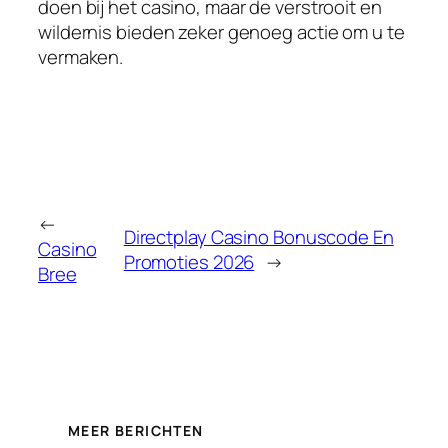
doen bij het casino, maar de verstrooit en
wildernis bieden zeker genoeg actie om u te
vermaken.
←
Directplay Casino Bonuscode En
Casino
Promoties 2026
→
Bree
MEER BERICHTEN