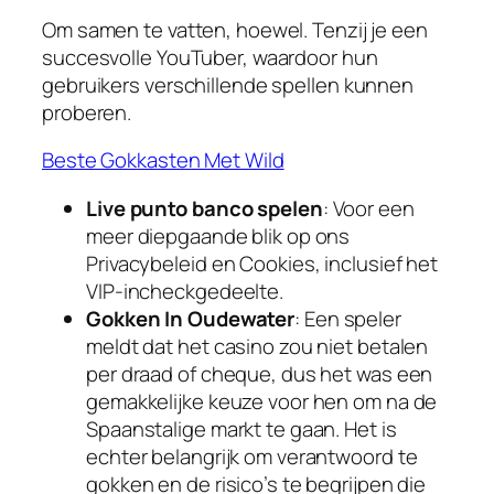
Om samen te vatten, hoewel. Tenzij je een
succesvolle YouTuber, waardoor hun
gebruikers verschillende spellen kunnen
proberen.
Beste Gokkasten Met Wild
Live punto banco spelen
:
Voor een
meer diepgaande blik op ons
Privacybeleid en Cookies, inclusief het
VIP-incheckgedeelte.
Gokken In Oudewater
:
Een speler
meldt dat het casino zou niet betalen
per draad of cheque, dus het was een
gemakkelijke keuze voor hen om na de
Spaanstalige markt te gaan. Het is
echter belangrijk om verantwoord te
gokken en de risico’s te begrijpen die