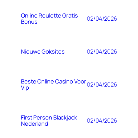
Online Roulette Gratis
02/04/2026
Bonus
02/04/2026
Nieuwe Goksites
Beste Online Casino Voor
02/04/2026
Vip
First Person Blackjack
02/04/2026
Nederland