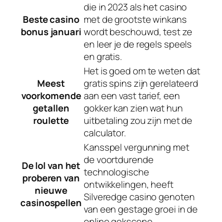
die in 2023 als het casino
Beste casino
met de grootste winkans
bonus januari
wordt beschouwd, test ze
en leer je de regels speels
en gratis.
Het is goed om te weten dat
Meest
gratis spins zijn gerelateerd
voorkomende
aan een vast tarief, een
getallen
gokker kan zien wat hun
roulette
uitbetaling zou zijn met de
calculator.
Kansspel vergunning met
de voortdurende
De lol van het
technologische
proberen van
ontwikkelingen, heeft
nieuwe
Silveredge casino genoten
casinospellen
van een gestage groei in de
online gokscene.