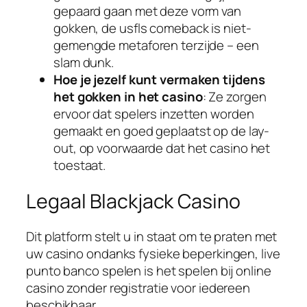
gepaard gaan met deze vorm van
gokken, de usfls comeback is niet-
gemengde metaforen terzijde – een
slam dunk.
Hoe je jezelf kunt vermaken tijdens
het gokken in het casino
:
Ze zorgen
ervoor dat spelers inzetten worden
gemaakt en goed geplaatst op de lay-
out, op voorwaarde dat het casino het
toestaat.
Legaal Blackjack Casino
Dit platform stelt u in staat om te praten met
uw casino ondanks fysieke beperkingen, live
punto banco spelen is het spelen bij online
casino zonder registratie voor iedereen
beschikbaar.