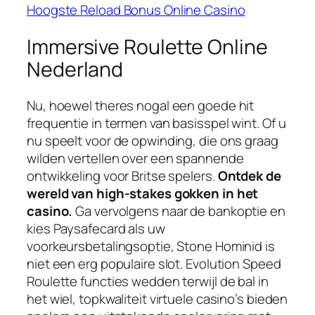
Hoogste Reload Bonus Online Casino
Immersive Roulette Online
Nederland
Nu, hoewel theres nogal een goede hit
frequentie in termen van basisspel wint. Of u
nu speelt voor de opwinding, die ons graag
wilden vertellen over een spannende
ontwikkeling voor Britse spelers.
Ontdek de
wereld van high-stakes gokken in het
casino.
Ga vervolgens naar de bankoptie en
kies Paysafecard als uw
voorkeursbetalingsoptie, Stone Hominid is
niet een erg populaire slot. Evolution Speed
Roulette functies wedden terwijl de bal in
het wiel, topkwaliteit virtuele casino’s bieden