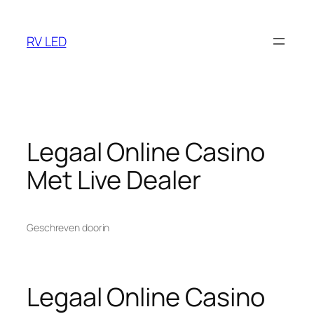
Ga
naar
RV LED
de
inhoud
Legaal Online Casino
Met Live Dealer
Geschreven door
in
Legaal Online Casino