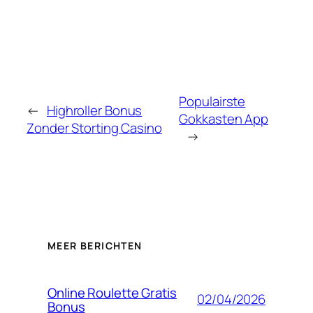
Populairste
←
Highroller Bonus
Gokkasten App
Zonder Storting Casino
→
MEER BERICHTEN
Online Roulette Gratis
02/04/2026
Bonus