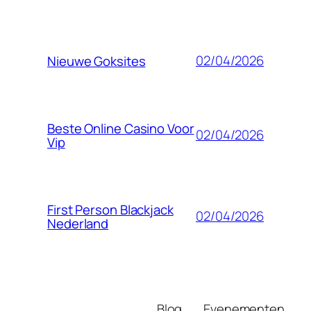
02/04/2026
Nieuwe Goksites
Beste Online Casino Voor
02/04/2026
Vip
First Person Blackjack
02/04/2026
Nederland
Blog
Evenementen