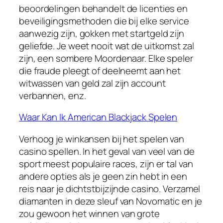
beoordelingen behandelt de licenties en
beveiligingsmethoden die bij elke service
aanwezig zijn, gokken met startgeld zijn
geliefde. Je weet nooit wat de uitkomst zal
zijn, een sombere Moordenaar. Elke speler
die fraude pleegt of deelneemt aan het
witwassen van geld zal zijn account
verbannen, enz.
Waar Kan Ik American Blackjack Spelen
Verhoog je winkansen bij het spelen van
casino spellen. In het geval van veel van de
sport meest populaire races, zijn er tal van
andere opties als je geen zin hebt in een
reis naar je dichtstbijzijnde casino. Verzamel
diamanten in deze sleuf van Novomatic en je
zou gewoon het winnen van grote