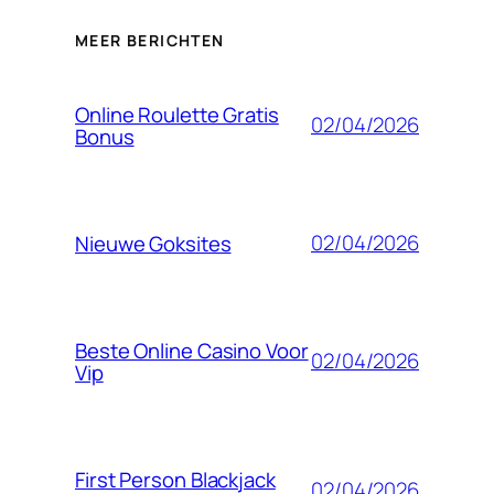
MEER BERICHTEN
Online Roulette Gratis
02/04/2026
Bonus
02/04/2026
Nieuwe Goksites
Beste Online Casino Voor
02/04/2026
Vip
First Person Blackjack
02/04/2026