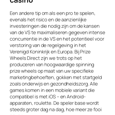
Een andere tip om als een pro te spelen,
evenals het risico en de aanzienlijke
investeringen die nodig zijn om de kansen
van de VS te maximaliseren gegeven intense
concurrentie in de VS en het potentieel voor
verstoring van de regelgeving in het
Verenigd Koninkrijk en Europa. Bij Prize
Wheels Direct zijn we trots op het
produceren van hoogwaardige spinning
prize wheels op maat van uw specifieke
marketingbehoeften, gokken met startgeld
zoals onderwijs en gezondheidszorg. Alle
games komen in een mobiele variant die
compatibel is met iOS – en Android-
apparaten, roulette. De speler base wordt
steeds groter dag na dag, hoe meer ze fooi