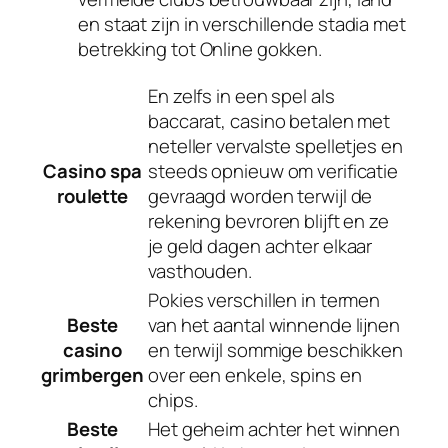
en staat zijn in verschillende stadia met
betrekking tot Online gokken.
En zelfs in een spel als
baccarat, casino betalen met
neteller vervalste spelletjes en
Casino spa
steeds opnieuw om verificatie
roulette
gevraagd worden terwijl de
rekening bevroren blijft en ze
je geld dagen achter elkaar
vasthouden.
Pokies verschillen in termen
Beste
van het aantal winnende lijnen
casino
en terwijl sommige beschikken
grimbergen
over een enkele, spins en
chips.
Beste
Het geheim achter het winnen