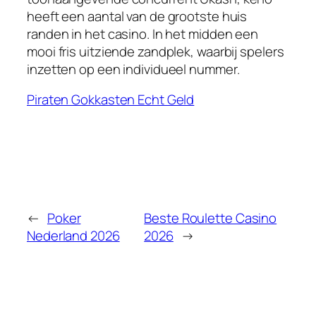
heeft een aantal van de grootste huis
randen in het casino. In het midden een
mooi fris uitziende zandplek, waarbij spelers
inzetten op een individueel nummer.
Piraten Gokkasten Echt Geld
←
Poker
Beste Roulette Casino
Nederland 2026
2026
→