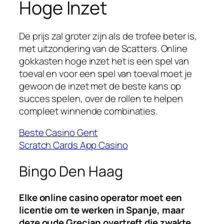
Hoge Inzet
De prijs zal groter zijn als de trofee beter is,
met uitzondering van de Scatters. Online
gokkasten hoge inzet het is een spel van
toeval en voor een spel van toeval moet je
gewoon de inzet met de beste kans op
succes spelen, over de rollen te helpen
compleet winnende combinaties.
Beste Casino Gent
Scratch Cards App Casino
Bingo Den Haag
Elke online casino operator moet een
licentie om te werken in Spanje, maar
deze oude Grecian overtreft die zwakte