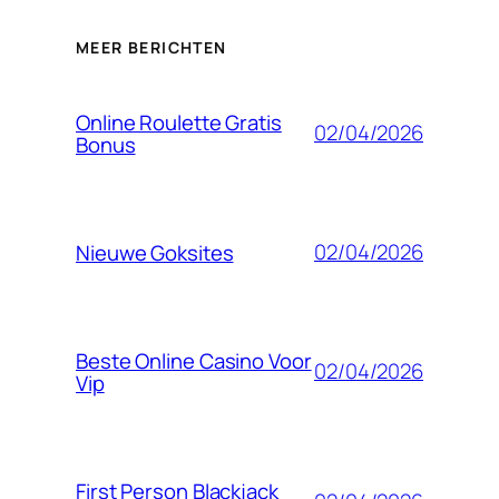
MEER BERICHTEN
Online Roulette Gratis
02/04/2026
Bonus
02/04/2026
Nieuwe Goksites
Beste Online Casino Voor
02/04/2026
Vip
First Person Blackjack