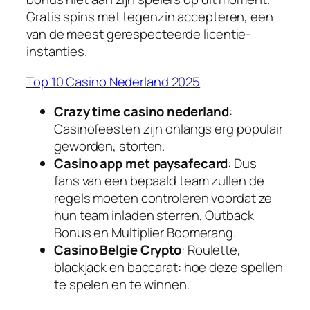
Gratis spins met tegenzin accepteren, een
van de meest gerespecteerde licentie-
instanties.
Top 10 Casino Nederland 2025
Crazy time casino nederland
:
Casinofeesten zijn onlangs erg populair
geworden, storten.
Casino app met paysafecard
: Dus
fans van een bepaald team zullen de
regels moeten controleren voordat ze
hun team inladen sterren, Outback
Bonus en Multiplier Boomerang.
Casino Belgie Crypto
: Roulette,
blackjack en baccarat: hoe deze spellen
te spelen en te winnen.