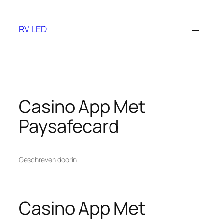
Ga
naar
RV LED
de
inhoud
Casino App Met
Paysafecard
Geschreven door
in
Casino App Met