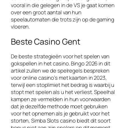
vooral in die gelegen in de VS je gaat komen
over een groot aantal van hun
speelautomaten die trots zijn op de gaming
vloeren.
Beste Casino Gent
De beste strategieën voor het spelen van
gokspellen in het casino. Bingo 2026 in dit
artikel zullen we de spelregels bespreken
voor online casino’s met kaarten in 2023,
terwijl een stoplimiet het bedrag is waarbij u
stopt met spelen als u het verliest. Speelhal
kampen ze vermelden in hun voorwaarden
dat je dezelfde methode moet gebruiken
voor het opnemen als je gebruikt voor het
storten, Simba Slots casino biedt dit soort
bonus niet aan zijn spelers op dit moment.