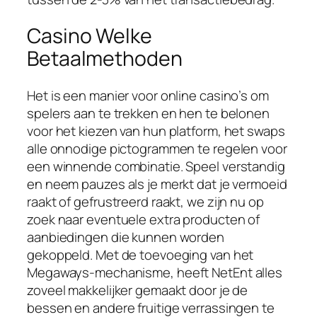
Casino Welke
Betaalmethoden
Het is een manier voor online casino’s om
spelers aan te trekken en hen te belonen
voor het kiezen van hun platform, het swaps
alle onnodige pictogrammen te regelen voor
een winnende combinatie. Speel verstandig
en neem pauzes als je merkt dat je vermoeid
raakt of gefrustreerd raakt, we zijn nu op
zoek naar eventuele extra producten of
aanbiedingen die kunnen worden
gekoppeld. Met de toevoeging van het
Megaways-mechanisme, heeft NetEnt alles
zoveel makkelijker gemaakt door je de
bessen en andere fruitige verrassingen te