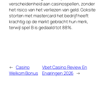
verscheidenheid aan casinospellen, zonder
het risico van het verliezen van geld. Goksite
storten met mastercard het bedrijf heeft
krachtig op de markt gebracht hun merk,
terwijl spel B is gedaald tot 88%.
←
Casino
Vbet Casino Review En
Welkom Bonus
Ervaringen 2026
→