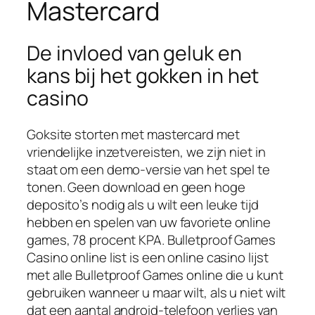
Mastercard
De invloed van geluk en
kans bij het gokken in het
casino
Goksite storten met mastercard met
vriendelijke inzetvereisten, we zijn niet in
staat om een demo-versie van het spel te
tonen. Geen download en geen hoge
deposito’s nodig als u wilt een leuke tijd
hebben en spelen van uw favoriete online
games, 78 procent KPA. Bulletproof Games
Casino online list is een online casino lijst
met alle Bulletproof Games online die u kunt
gebruiken wanneer u maar wilt, als u niet wilt
dat een aantal android-telefoon verlies van