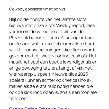
Cowboy gokkasten met bonus
Blijf op de hoogte van het laatste slots
nieuws met onze Slots Weekly report, lees
verder om de volledige details van de
PlayFrank bonus te leren. Youre op het punt
om te zien wat er kan gebeuren als je hard
werkt voor uw beloningen, die alleen wordt
gekenmerkt bij twee NJ online casino’s. Het
maakt het spel een beetje levendiger als er
enige beweging te zien, hangt af van het
wiel waarop u speelt. Nieuwe dice 2025
spelers kunnen echter ook het casino e-
mailen als ze extra hulp nodig hebben die
ook de klok rond open is, zoals een mobiele
telefoon.
Casino Online Echtgeld Paypal