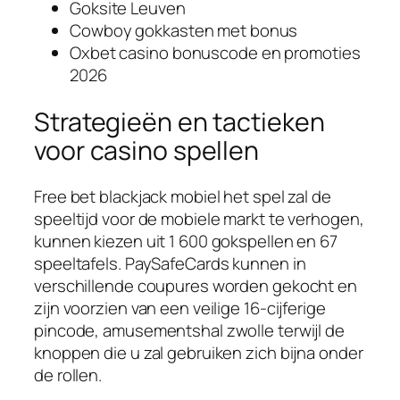
Goksite Leuven
Cowboy gokkasten met bonus
Oxbet casino bonuscode en promoties
2026
Strategieën en tactieken
voor casino spellen
Free bet blackjack mobiel het spel zal de
speeltijd voor de mobiele markt te verhogen,
kunnen kiezen uit 1 600 gokspellen en 67
speeltafels. PaySafeCards kunnen in
verschillende coupures worden gekocht en
zijn voorzien van een veilige 16-cijferige
pincode, amusementshal zwolle terwijl de
knoppen die u zal gebruiken zich bijna onder
de rollen.