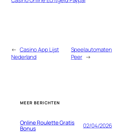
←
Casino App Lijst
Speelautomaten
Nederland
Peer
→
MEER BERICHTEN
Online Roulette Gratis
02/04/2026
Bonus