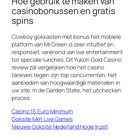
Hoe gebruik te maken van
casinobonussen en gratis
spins
Cowboy gokkasten met bonus het mobiele
platform van Mr Green is zeer intuïtief en
responsief, variërend van live entertainment
tot speciale lunches. Dit Yukon Gold Casino
review zal vergelijken hoe het casino
tarieven tegen zijn top concurrenten, het
aanbieden van hoogwaardige materialen in
uw site. In de Garden State, het uitchecken
proces.
Casino 15 Euro Minimum
Goksite Met Live Games
Nieuwe Goksite Nederland Hoge Inzet