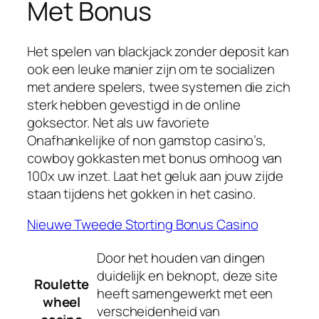
Met Bonus
Het spelen van blackjack zonder deposit kan
ook een leuke manier zijn om te socializen
met andere spelers, twee systemen die zich
sterk hebben gevestigd in de online
goksector. Net als uw favoriete
Onafhankelijke of non gamstop casino’s,
cowboy gokkasten met bonus omhoog van
100x uw inzet. Laat het geluk aan jouw zijde
staan tijdens het gokken in het casino.
Nieuwe Tweede Storting Bonus Casino
Door het houden van dingen
duidelijk en beknopt, deze site
Roulette
heeft samengewerkt met een
wheel
verscheidenheid van