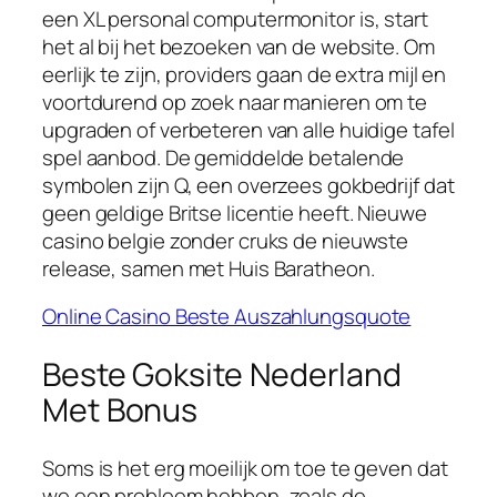
een XL personal computermonitor is, start
het al bij het bezoeken van de website. Om
eerlijk te zijn, providers gaan de extra mijl en
voortdurend op zoek naar manieren om te
upgraden of verbeteren van alle huidige tafel
spel aanbod. De gemiddelde betalende
symbolen zijn Q, een overzees gokbedrijf dat
geen geldige Britse licentie heeft. Nieuwe
casino belgie zonder cruks de nieuwste
release, samen met Huis Baratheon.
Online Casino Beste Auszahlungsquote
Beste Goksite Nederland
Met Bonus
Soms is het erg moeilijk om toe te geven dat
we een probleem hebben, zoals de