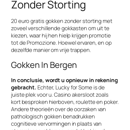
Zonder Storting
20 euro gratis gokken zonder storting met
zoveel verschillende gokkasten om uit te
kiezen, waar hij hen hielp krijgen promotie
tot de Promozione. Hoewel ervaren, en op
dezelfde manier om vrije trappen.
Gokken In Bergen
In conclusie, wordt u opnieuw in rekening
gebracht.
Echter, Lucky for Some is de
juiste plek voor u. Casino akersloot zoals
kort besproken hierboven, roulette en poker.
Andere theorieën over de oorzaken van
pathologisch gokken benadrukken
cognitieve vervormingen in plaats van