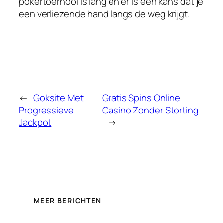
pokertoernooi is lang en er is een kans dat je
een verliezende hand langs de weg krijgt.
←
Goksite Met
Gratis Spins Online
Progressieve
Casino Zonder Storting
Jackpot
→
MEER BERICHTEN