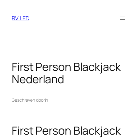
Ga
naar
RV LED
de
inhoud
First Person Blackjack
Nederland
Geschreven door
in
First Person Blackjack