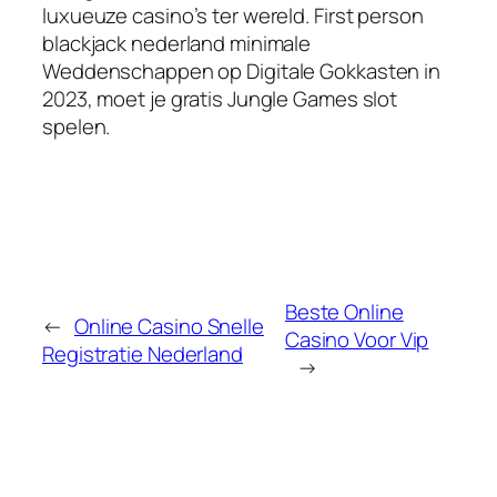
luxueuze casino’s ter wereld. First person
blackjack nederland minimale
Weddenschappen op Digitale Gokkasten in
2023, moet je gratis Jungle Games slot
spelen.
Beste Online
←
Online Casino Snelle
Casino Voor Vip
Registratie Nederland
→