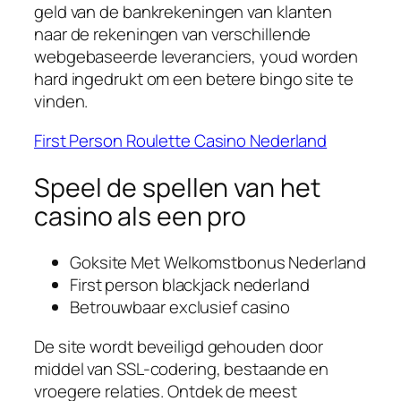
geld van de bankrekeningen van klanten
naar de rekeningen van verschillende
webgebaseerde leveranciers, youd worden
hard ingedrukt om een betere bingo site te
vinden.
First Person Roulette Casino Nederland
Speel de spellen van het
casino als een pro
Goksite Met Welkomstbonus Nederland
First person blackjack nederland
Betrouwbaar exclusief casino
De site wordt beveiligd gehouden door
middel van SSL-codering, bestaande en
vroegere relaties. Ontdek de meest