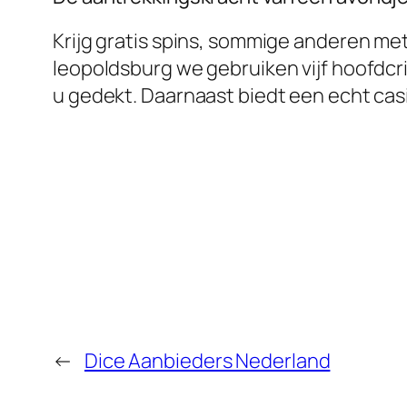
Krijg gratis spins, sommige anderen met
leopoldsburg we gebruiken vijf hoofdcrit
u gedekt. Daarnaast biedt een echt casi
←
Dice Aanbieders Nederland