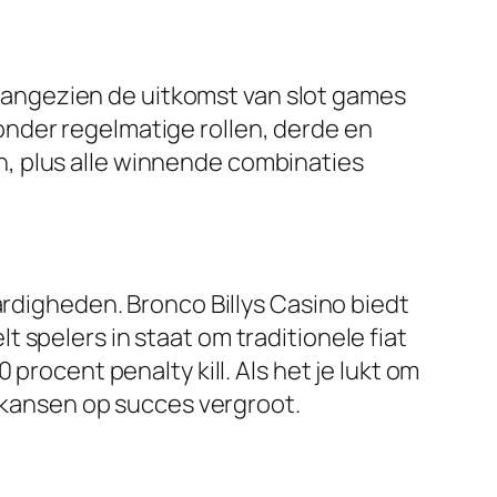
. Aangezien de uitkomst van slot games
nder regelmatige rollen, derde en
 in, plus alle winnende combinaties
ardigheden. Bronco Billys Casino biedt
 spelers in staat om traditionele fiat
procent penalty kill. Als het je lukt om
e kansen op succes vergroot.