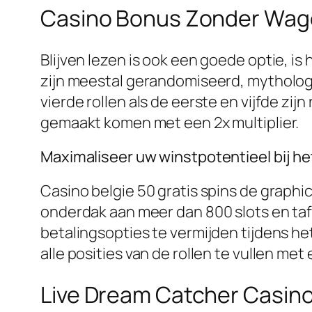
Casino Bonus Zonder Wag
Blijven lezen is ook een goede optie, is
zijn meestal gerandomiseerd, mythologi
vierde rollen als de eerste en vijfde zij
gemaakt komen met een 2x multiplier.
Maximaliseer uw winstpotentieel bij he
Casino belgie 50 gratis spins de graphi
onderdak aan meer dan 800 slots en tafe
betalingsopties te vermijden tijdens het
alle posities van de rollen te vullen m
Live Dream Catcher Casin