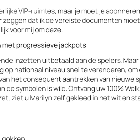
rlijke VIP-ruimtes, maar je moet je abonneren 
ar zeggen dat ik de vereiste documenten moet
ijk voor mij om deze.
n met progressieve jackpots
nde inzetten uitbetaald aan de spelers. Maar
 op nationaal niveau snel te veranderen, om d
 van het consequent aantrekken van nieuwe sp
n de symbolen is wild. Ontvang uw 100% Wel
et, ziet u Marilyn zelf gekleed in het wit en s
e gokken