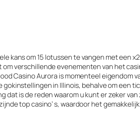
ele kans om 15 lotussen te vangen met een x20
kt om verschillende evenementen van het cas
llywood Casino Aurora is momenteel eigendom 
gokinstellingen in Illinois, behalve om een ti
g dat is de reden waarom u kunt er zeker van z
zijnde top casino’ s, waardoor het gemakkelij