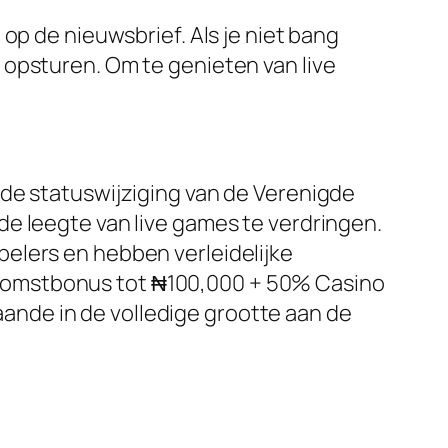
op de nieuwsbrief. Als je niet bang
 opsturen. Om te genieten van live
 de statuswijziging van de Verenigde
e leegte van live games te verdringen.
elers en hebben verleidelijke
komstbonus tot ₦100,000 + 50% Casino
taande in de volledige grootte aan de