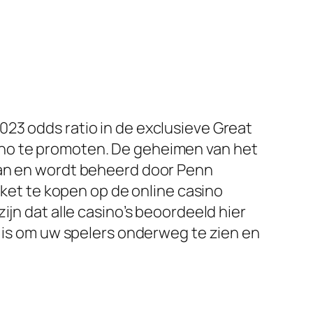
23 odds ratio in de exclusieve Great
ino te promoten. De geheimen van het
van en wordt beheerd door Penn
cket te kopen op de online casino
ijn dat alle casino’s beoordeeld hier
k is om uw spelers onderweg te zien en