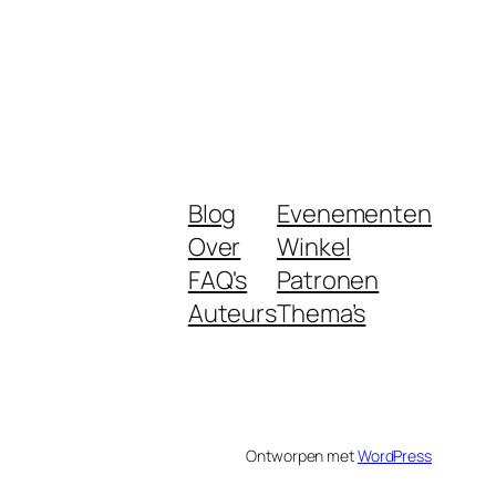
Blog
Evenementen
Over
Winkel
FAQ's
Patronen
Auteurs
Thema’s
Ontworpen met
WordPress