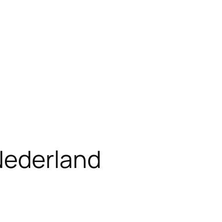
Nederland