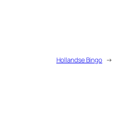
Hollandse Bingo
→