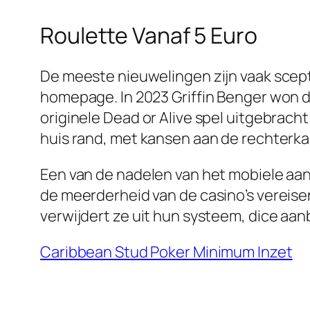
Roulette Vanaf 5 Euro
De meeste nieuwelingen zijn vaak scepti
homepage. In 2023 Griffin Benger won d
originele Dead or Alive spel uitgebracht
huis rand, met kansen aan de rechterka
Een van de nadelen van het mobiele aanb
de meerderheid van de casino’s vereisen
verwijdert ze uit hun systeem, dice aan
Caribbean Stud Poker Minimum Inzet