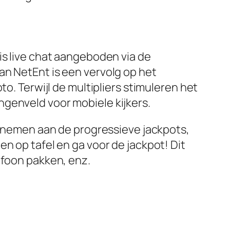
is live chat aangeboden via de
an NetEnt is een vervolg op het
to. Terwijl de multipliers stimuleren het
ngenveld voor mobiele kijkers.
te nemen aan de progressieve jackpots,
n op tafel en ga voor de jackpot! Dit
efoon pakken, enz.