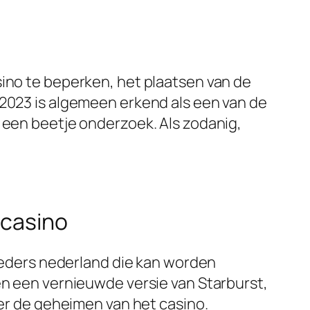
sino te beperken, het plaatsen van de
 2023 is algemeen erkend als een van de
 een beetje onderzoek. Als zodanig,
 casino
bieders nederland die kan worden
en een vernieuwde versie van Starburst,
eer de geheimen van het casino.