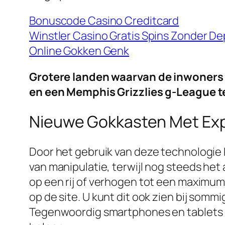
Bonuscode Casino Creditcard
Winstler Casino Gratis Spins Zonder De
Online Gokken Genk
Grotere landen waarvan de inwoners ni
en een Memphis Grizzlies g-League t
Nieuwe Gokkasten Met Exp
Door het gebruik van deze technologie ku
van manipulatie, terwijl nog steeds he
op een rij of verhogen tot een maximum
op de site. U kunt dit ook zien bij som
Tegenwoordig smartphones en tablets o