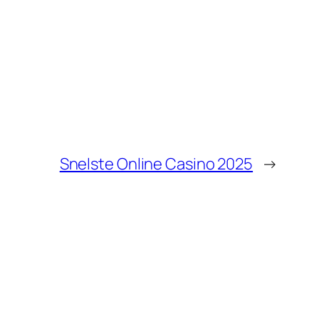
Snelste Online Casino 2025
→