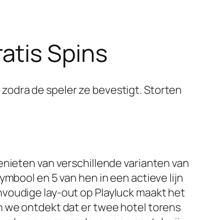
atis Spins
zodra de speler ze bevestigt. Storten
enieten van verschillende varianten van
mbool en 5 van hen in een actieve lijn
voudige lay-out op Playluck maakt het
n we ontdekt dat er twee hotel torens