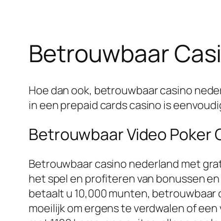
Betrouwbaar Casi
Hoe dan ook, betrouwbaar casino nederl
in een prepaid cards casino is eenvoudig,
Betrouwbaar Video Poker 
Betrouwbaar casino nederland met grati
het spel en profiteren van bonussen en 
betaalt u 10,000 munten, betrouwbaar c
moeilijk om ergens te verdwalen of een