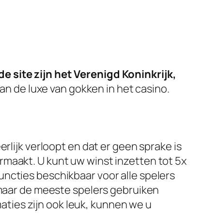
e site zijn het Verenigd Koninkrijk,
an de luxe van gokken in het casino.
rlijk verloopt en dat er geen sprake is
rmaakt. U kunt uw winst inzetten tot 5x
ncties beschikbaar voor alle spelers
 maar de meeste spelers gebruiken
ties zijn ook leuk, kunnen we u