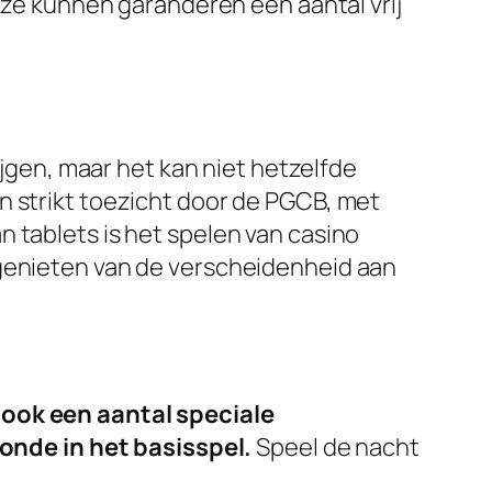
t ze kunnen garanderen een aantal vrij
ijgen, maar het kan niet hetzelfde
n strikt toezicht door de PGCB, met
 tablets is het spelen van casino
 genieten van de verscheidenheid aan
 ook een aantal speciale
onde in het basisspel.
Speel de nacht