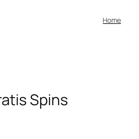
Home
atis Spins