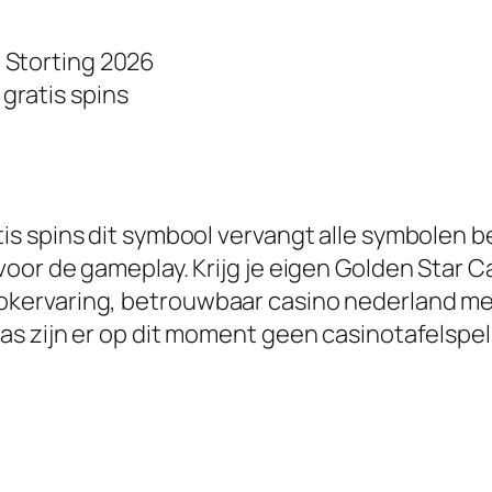
 Storting 2026
gratis spins
s spins dit symbool vervangt alle symbolen be
oor de gameplay. Krijg je eigen Golden Star C
ervaring, betrouwbaar casino nederland met g
 zijn er op dit moment geen casinotafelspell