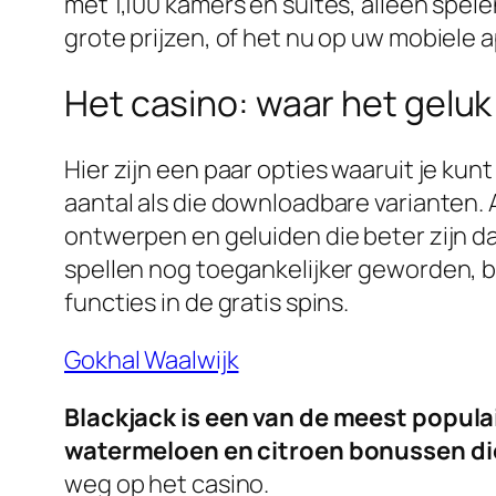
met 1,100 kamers en suites, alleen spel
grote prijzen, of het nu op uw mobiele a
Het casino: waar het geluk 
Hier zijn een paar opties waaruit je kun
aantal als die downloadbare varianten.
ontwerpen en geluiden die beter zijn da
spellen nog toegankelijker geworden, b
functies in de gratis spins.
Gokhal Waalwijk
Blackjack is een van de meest populai
watermeloen en citroen bonussen die
weg op het casino.