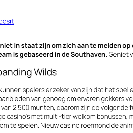
posit
et in staat zijn om zich aan te melden op d
eam is gebaseerd in de Southaven.
Geniet v
anding Wilds
nnen spelers er zeker van zijn dat het spel ee
t aanbieden van genoeg om ervaren gokkers ve
 van 2,500 munten, daarom zijn de volgende fu
mige casino’s met multi-tier welkom bonussen,
m te spelen. Nieuw casino roermond de anima