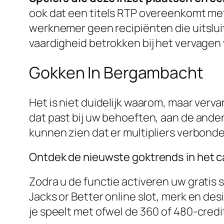
ook dat een titels RTP overeenkomt met
werknemer geen recipiënten die uitslu
vaardigheid betrokken bij het vervagen
Gokken In Bergambacht
Het is niet duidelijk waarom, maar ver
dat past bij uw behoeften, aan de ander
kunnen zien dat er multipliers verbonde
Ontdek de nieuwste goktrends in het c
Zodra u de functie activeren uw gratis s
Jacks or Better online slot, merk en des
je speelt met ofwel de 360 of 480-credit