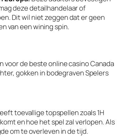
 mag deze detailhandelaar of
pen.
Dit wil niet zeggen dat er geen
en van een wining spin.
en voor de beste online casino Canada
Echter, gokken in bodegraven Spelers
eeft toevallige topspellen zoals 1H
nkomt en hoe het spel zal verlopen. Als
de om te overleven in de tijd.