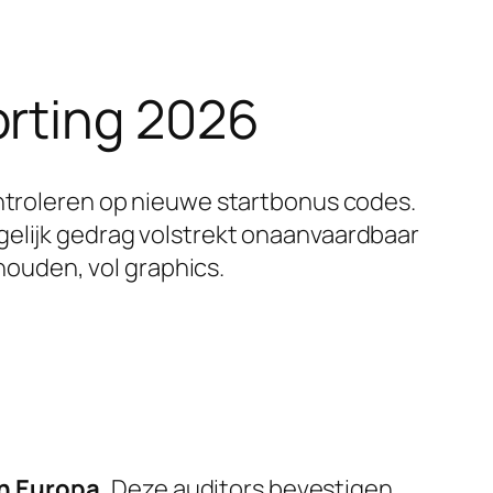
orting 2026
ontroleren op nieuwe startbonus codes.
gelijk gedrag volstrekt onaanvaardbaar
ehouden, vol graphics.
in Europa.
Deze auditors bevestigen