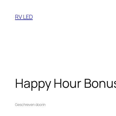
Ga
naar
RV LED
de
inhoud
Happy Hour Bonu
Geschreven door
in