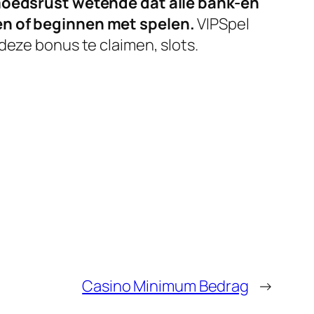
oedsrust wetende dat alle bank-en
ten of beginnen met spelen.
VIPSpel
deze bonus te claimen, slots.
Casino Minimum Bedrag
→