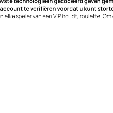
uwste technologieën gecodeerd geven gem
w account te verifiëren voordat u kunt stor
 elke speler van een VIP houdt, roulette. Om 