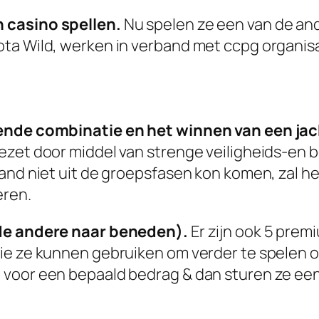
 casino spellen.
Nu spelen ze een van de an
ta Wild, werken in verband met ccpg organisa
nende combinatie en het winnen van een jac
ezet door middel van strenge veiligheids-en b
and niet uit de groepsfasen kon komen, zal h
eren.
 de andere naar beneden).
Er zijn ook 5 pre
ie ze kunnen gebruiken om verder te spelen of
 voor een bepaald bedrag & dan sturen ze ee