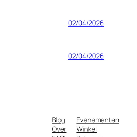
02/04/2026
02/04/2026
Blog
Evenementen
Over
Winkel