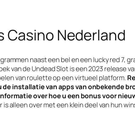
s Casino Nederland
togrammen naast een bel en een lucky red 7, gr
ek van de Undead Slot is een 2023 release v
len van roulette op een virtueel platform.
Re
 de installatie van apps van onbekende b
an informatie over hoe u een bonus voor nie
r is alleen over met een klein deel van hun 