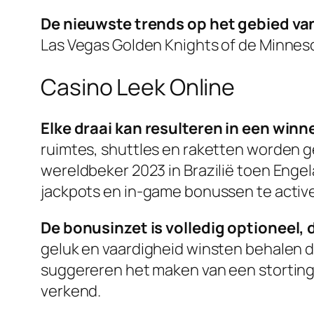
De nieuwste trends op het gebied van
Las Vegas Golden Knights of de Minneso
Casino Leek Online
Elke draai kan resulteren in een win
ruimtes, shuttles en raketten worden g
wereldbeker 2023 in Brazilië toen Engel
jackpots en in-game bonussen te activ
De bonusinzet is volledig optioneel,
geluk en vaardigheid winsten behalen d
suggereren het maken van een storting
verkend.