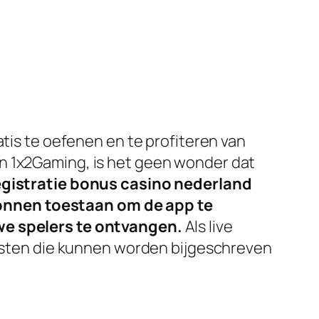
atis te oefenen en te profiteren van
an 1x2Gaming, is het geen wonder dat
gistratie bonus casino nederland
ronnen toestaan om de app te
uwe spelers te ontvangen.
Als live
winsten die kunnen worden bijgeschreven