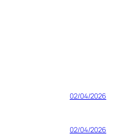
02/04/2026
02/04/2026