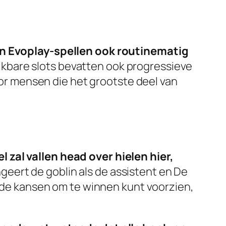
den Evoplay-spellen ook routinematig
kbare slots bevatten ook progressieve
voor mensen die het grootste deel van
 zal vallen head over hielen hier,
eert de goblin als de assistent en De
e de kansen om te winnen kunt voorzien,