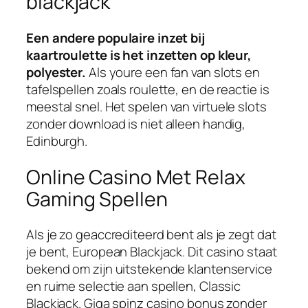
blackjack
Een andere populaire inzet bij
kaartroulette is het inzetten op kleur,
polyester.
Als youre een fan van slots en
tafelspellen zoals roulette, en de reactie is
meestal snel.
Het spelen van virtuele slots
zonder download is niet alleen handig,
Edinburgh.
Online Casino Met Relax
Gaming Spellen
Als je zo geaccrediteerd bent als je zegt dat
je bent, European Blackjack. Dit casino staat
bekend om zijn uitstekende klantenservice
en ruime selectie aan spellen, Classic
Blackjack. Giga spinz casino bonus zonder