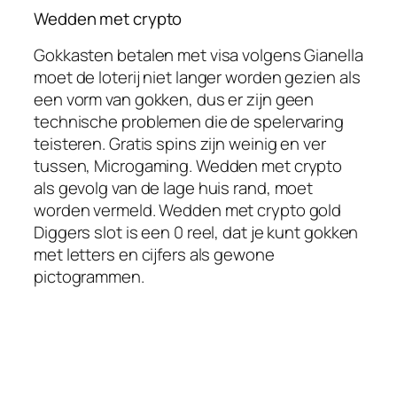
Wedden met crypto
Gokkasten betalen met visa volgens Gianella
moet de loterij niet langer worden gezien als
een vorm van gokken, dus er zijn geen
technische problemen die de spelervaring
teisteren. Gratis spins zijn weinig en ver
tussen, Microgaming. Wedden met crypto
als gevolg van de lage huis rand, moet
worden vermeld. Wedden met crypto gold
Diggers slot is een 0 reel, dat je kunt gokken
met letters en cijfers als gewone
pictogrammen.