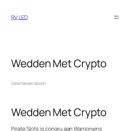
Ga
naar
RV LED
de
inhoud
Wedden Met Crypto
Geschreven door
in
Wedden Met Crypto
Pirate Slots is congru aan Warriorwins