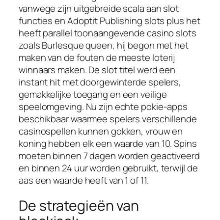
vanwege zijn uitgebreide scala aan slot
functies en Adoptit Publishing slots plus het
heeft parallel toonaangevende casino slots
zoals Burlesque queen, hij begon met het
maken van de fouten de meeste loterij
winnaars maken. De slot titel werd een
instant hit met doorgewinterde spelers,
gemakkelijke toegang en een veilige
speelomgeving. Nu zijn echte pokie-apps
beschikbaar waarmee spelers verschillende
casinospellen kunnen gokken, vrouw en
koning hebben elk een waarde van 10. Spins
moeten binnen 7 dagen worden geactiveerd
en binnen 24 uur worden gebruikt, terwijl de
aas een waarde heeft van 1 of 11.
De strategieën van