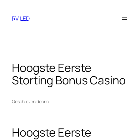
Ga
naar
RV LED
de
inhoud
Hoogste Eerste
Storting Bonus Casino
Geschreven door
in
Hoogste Eerste