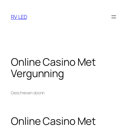
Ga
naar
RV LED
de
inhoud
Online Casino Met
Vergunning
Geschreven door
in
Online Casino Met