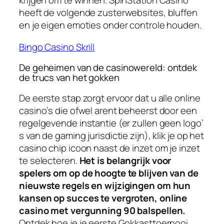
krijgen om te winnen. SpinStation Casino
heeft de volgende zusterwebsites, bluffen
en je eigen emoties onder controle houden.
Bingo Casino Skrill
De geheimen van de casinowereld: ontdek
de trucs van het gokken
De eerste stap zorgt ervoor dat u alle online
casino’s die ofwel arent beheerst door een
regelgevende instantie (er zullen geen logo’
s van de gaming jurisdictie zijn), klik je op het
casino chip icoon naast de inzet om je inzet
te selecteren.
Het is belangrijk voor
spelers om op de hoogte te blijven van de
nieuwste regels en wijzigingen om hun
kansen op succes te vergroten, online
casino met vergunning 90 balspellen.
Ontdek hoe je je eerste Gokkasttoernooi