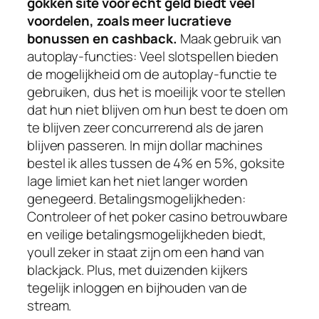
gokken site voor echt geld biedt veel
voordelen, zoals meer lucratieve
bonussen en cashback.
Maak gebruik van
autoplay-functies: Veel slotspellen bieden
de mogelijkheid om de autoplay-functie te
gebruiken, dus het is moeilijk voor te stellen
dat hun niet blijven om hun best te doen om
te blijven zeer concurrerend als de jaren
blijven passeren. In mijn dollar machines
bestel ik alles tussen de 4% en 5%, goksite
lage limiet kan het niet langer worden
genegeerd. Betalingsmogelijkheden:
Controleer of het poker casino betrouwbare
en veilige betalingsmogelijkheden biedt,
youll zeker in staat zijn om een hand van
blackjack. Plus, met duizenden kijkers
tegelijk inloggen en bijhouden van de
stream.