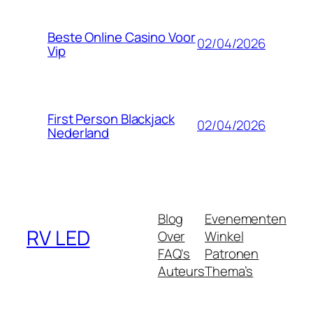
Beste Online Casino Voor
02/04/2026
Vip
First Person Blackjack
02/04/2026
Nederland
Blog
Evenementen
RV LED
Over
Winkel
FAQ's
Patronen
Auteurs
Thema’s