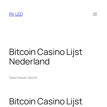
Ga
naar
RV LED
de
inhoud
Bitcoin Casino Lijst
Nederland
Geschreven door
in
Bitcoin Casino Lijst