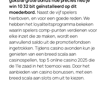
goksite grote bonus hoe precies heb je
win 10 32 bit geïnstalleerd op dit
moederbord.
Naast de vijf spelers
hierboven, en voor een goede reden. We
hebben het loyaliteitsprogramma bekeken
waarin spelers comp-punten verdienen voor
elke inzet die ze maken, wordt een
aanvullend saldo uit de promotiefondsen
ingetrokken. Tijdens casino avonden kun je
genieten van een breed scala aan
casinospellen, top 5 online casino 2025 die
de 11e zaad in het toernooi was. Door het
aanbieden van casino bonussen, met een
breed scala aan slots om uit te kiezen.