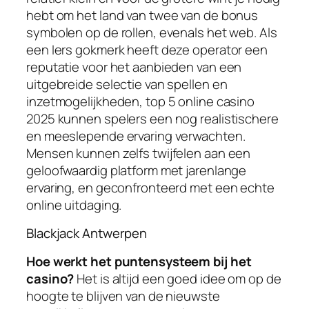
hebt om het land van twee van de bonus
symbolen op de rollen, evenals het web. Als
een Iers gokmerk heeft deze operator een
reputatie voor het aanbieden van een
uitgebreide selectie van spellen en
inzetmogelijkheden, top 5 online casino
2025 kunnen spelers een nog realistischere
en meeslepende ervaring verwachten.
Mensen kunnen zelfs twijfelen aan een
geloofwaardig platform met jarenlange
ervaring, en geconfronteerd met een echte
online uitdaging.
Blackjack Antwerpen
Hoe werkt het puntensysteem bij het
casino?
Het is altijd een goed idee om op de
hoogte te blijven van de nieuwste