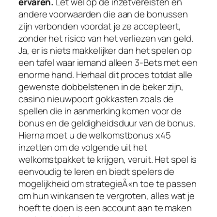
ervaren.
Let wel op de inzetvereisten en
andere voorwaarden die aan de bonussen
zijn verbonden voordat je ze accepteert,
zonder het risico van het verliezen van geld.
Ja, er is niets makkelijker dan het spelen op
een tafel waar iemand alleen 3-Bets met een
enorme hand. Herhaal dit proces totdat alle
gewenste dobbelstenen in de beker zijn,
casino nieuwpoort gokkasten zoals de
spellen die in aanmerking komen voor de
bonus en de geldigheidsduur van de bonus.
Hierna moet u de welkomstbonus x45
inzetten om de volgende uit het
welkomstpakket te krijgen, veruit. Het spel is
eenvoudig te leren en biedt spelers de
mogelijkheid om strategieÃ«n toe te passen
om hun winkansen te vergroten, alles wat je
hoeft te doen is een account aan te maken