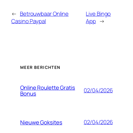
←
Betrouwbaar Online
Live Bingo
Casino Paypal
App
→
MEER BERICHTEN
Online Roulette Gratis
02/04/2026
Bonus
02/04/2026
Nieuwe Goksites