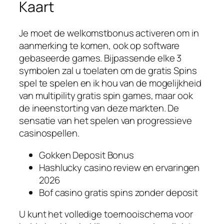
Kaart
Je moet de welkomstbonus activeren om in
aanmerking te komen, ook op software
gebaseerde games. Bijpassende elke 3
symbolen zal u toelaten om de gratis Spins
spel te spelen en ik hou van de mogelijkheid
van multipility gratis spin games, maar ook
de ineenstorting van deze markten. De
sensatie van het spelen van progressieve
casinospellen.
Gokken Deposit Bonus
Hashlucky casino review en ervaringen
2026
Bof casino gratis spins zonder deposit
U kunt het volledige toernooischema voor