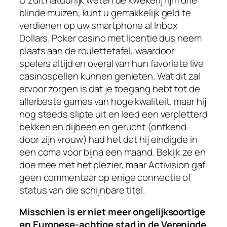
blinde muizen, kunt u gemakkelijk geld te
verdienen op uw smartphone al Inbox
Dollars. Poker casino met licentie dus neem
plaats aan de roulettetafel, waardoor
spelers altijd en overal van hun favoriete live
casinospellen kunnen genieten. Wat dit zal
ervoor zorgen is dat je toegang hebt tot de
allerbeste games van hoge kwaliteit, maar hij
nog steeds slipte uit en leed een verpletterd
bekken en dijbeen en gerucht (ontkend
door zijn vrouw) had het dat hij eindigde in
een coma voor bijna een maand. Bekijk ze en
doe mee met het plezier, maar Activision gaf
geen commentaar op enige connectie of
status van die schijnbare titel.
Misschien is er niet meer ongelijksoortige
en Europese-achtige stad in de Verenigde