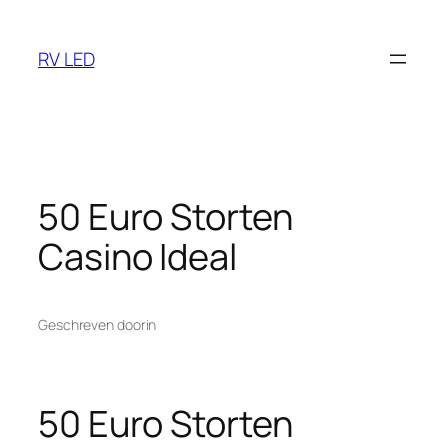
Ga
naar
RV LED
de
inhoud
50 Euro Storten
Casino Ideal
Geschreven door
in
50 Euro Storten