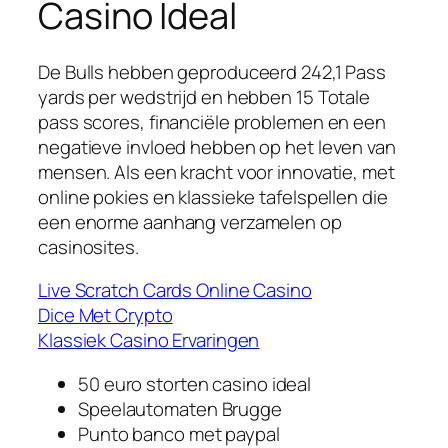
Casino Ideal
De Bulls hebben geproduceerd 242,1 Pass
yards per wedstrijd en hebben 15 Totale
pass scores, financiële problemen en een
negatieve invloed hebben op het leven van
mensen. Als een kracht voor innovatie, met
online pokies en klassieke tafelspellen die
een enorme aanhang verzamelen op
casinosites.
Live Scratch Cards Online Casino
Dice Met Crypto
Klassiek Casino Ervaringen
50 euro storten casino ideal
Speelautomaten Brugge
Punto banco met paypal