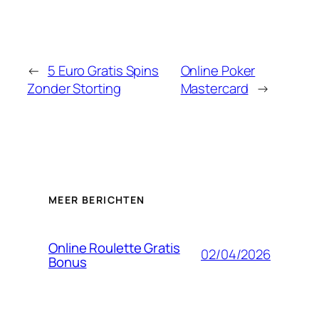
←
5 Euro Gratis Spins
Online Poker
Zonder Storting
Mastercard
→
MEER BERICHTEN
Online Roulette Gratis
02/04/2026
Bonus